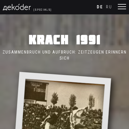
Navigated to KRACH 1991 | дekoder
DE
RU
[SPECIALS]
KRACH 1991
ZUSAMMENBRUCH UND AUFBRUCH: ZEITZEUGEN ERINNERN
SICH
Propaganda entschlüsseln