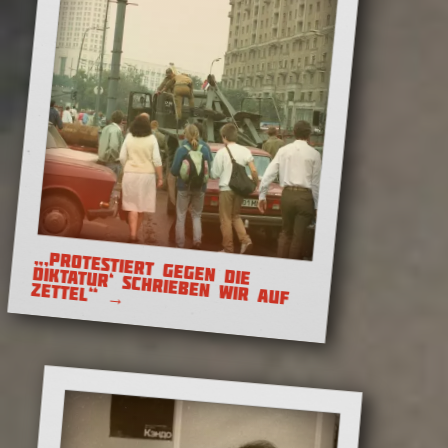
Anders sein – Dissens in
der Sowjetunion
„,PROTESTIERT GEGEN DIE
DIKTATUR‘ SCHRIEBEN WIR AUF
ZETTEL“
→