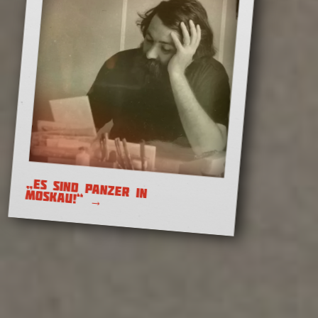
Merkel, Russland, Putin
Von Sumpfgeistern und
„ES SIND PANZER IN MOSKAU!“
Waldwesen
→