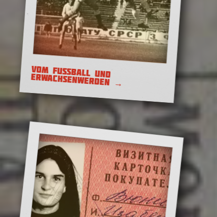
Kurapaty: Der lange Weg zur
Wahrheit
VOM FUSSBALL UND
ERWACHSENWERDEN
→
Den Teufelskreis
durchbrechen