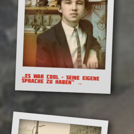
Das war Russland 2021
„ES WAR COOL – SEINE EIGENE
SPRACHE ZU HABEN“
→
S Kaljadami! Weihnachten
auf Belarussisch