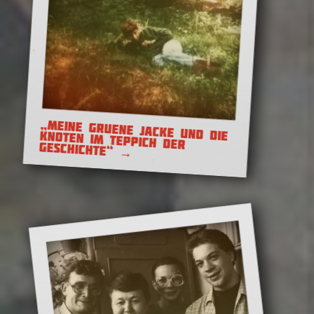
Der Winterkrieg 1939/1940
„MEINE GRUENE JACKE UND DIE KNOTEN IM TEPPICH DER
GESCHICHTE“
→
Leben im Umbruch –
(post)sowjetische
Tagebücher aus dem Winter
1991/92