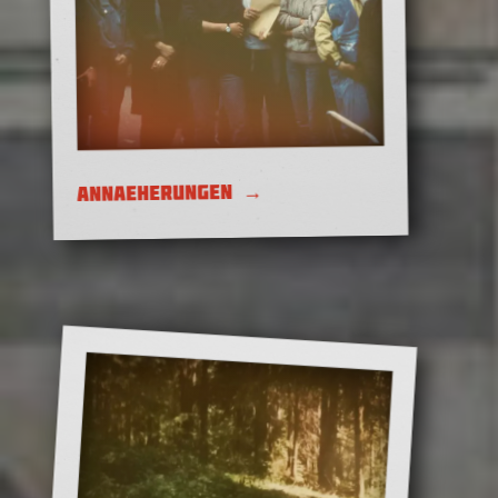
Der Anfang der Geschichte
→
ANNAEHERUNGEN
Land unter weißen Flügeln –
das Belarus-Quiz