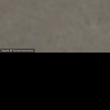
Fjodor Dostojewski
Tapete ©
Soviet Innerness
Dumawahl 2021