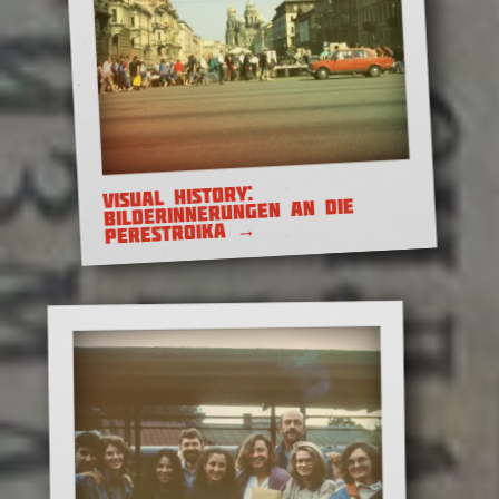
VISUAL HISTORY:
BILDERINNERUNGEN AN DIE
Belarus und das
→
PERESTROIKA
Großfürstentum Litauen